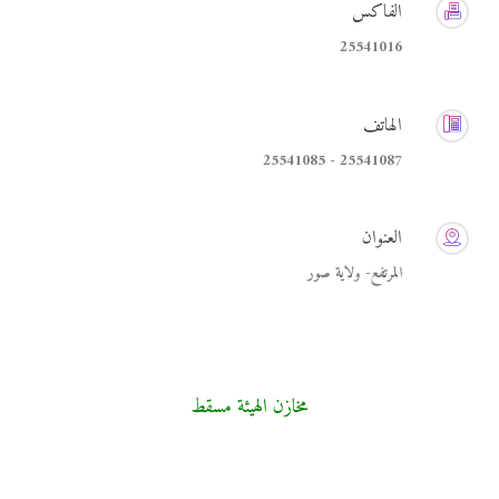
الفاكس
25541016
الهاتف
25541087 - 25541085
العنوان
المرتفع- ولاية صور
مخازن الهيئة مسقط