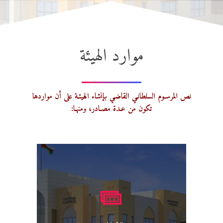
موارد الهيئة
نص المرسـوم السلطانـي القاضـي بإنشاء الهيئـة على أن مواردها
تكون من عـدة مصـادر، ومنهـا:
الاعانات