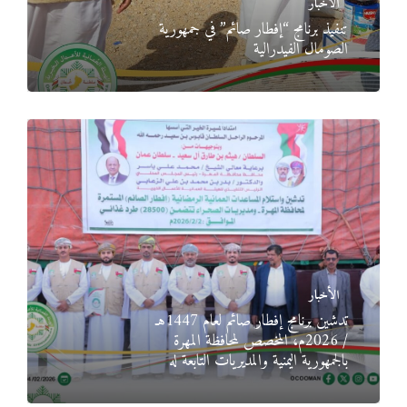
الأخبار
تنفيذ برنامج “إفطار صائم” في جمهورية
الصومال الفيدرالية
الأخبار
تدشين برنامج إفطار صائم لعام 1447هـ
/ 2026م، المخصص لمحافظة المهرة
بالجمهورية اليمنية والمديريات التابعة له