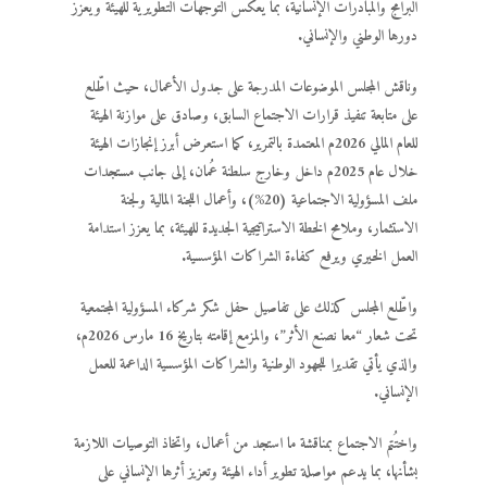
البرامج والمبادرات الإنسانية، بما يعكس التوجهات التطويرية للهيئة ويعزز
دورها الوطني والإنساني.
وناقش المجلس الموضوعات المدرجة على جدول الأعمال، حيث اطّلع
على متابعة تنفيذ قرارات الاجتماع السابق، وصادق على موازنة الهيئة
للعام المالي 2026م المعتمدة بالتمرير، كما استعرض أبرز إنجازات الهيئة
خلال عام 2025م داخل وخارج سلطنة عُمان، إلى جانب مستجدات
ملف المسؤولية الاجتماعية (20%)، وأعمال اللجنة المالية ولجنة
الاستثمار، وملامح الخطة الاستراتيجية الجديدة للهيئة، بما يعزز استدامة
العمل الخيري ويرفع كفاءة الشراكات المؤسسية.
واطّلع المجلس كذلك على تفاصيل حفل شكر شركاء المسؤولية المجتمعية
تحت شعار “معا نصنع الأثر”، والمزمع إقامته بتاريخ 16 مارس 2026م،
والذي يأتي تقديرا للجهود الوطنية والشراكات المؤسسية الداعمة للعمل
الإنساني.
واختُتم الاجتماع بمناقشة ما استجد من أعمال، واتخاذ التوصيات اللازمة
بشأنها، بما يدعم مواصلة تطوير أداء الهيئة وتعزيز أثرها الإنساني على