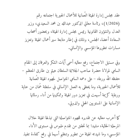
عقد مجلس إدارة الهيئة العُمانية للأعمال الخيرية اجتماعه رقم
(1/2026)، برئاسة معالي الدكتور عبدالله بن محمد السعيدي، وزير
العدل والشؤون القانونية رئيس مجلس إدارة الهيئة، وبحضور أصحاب
السعادة أعضاء المجلس، وذلك في إطار متابعة سير أعمال الهيئة وتعزيز
مسارات تطويرها المؤسسي والإنساني.
وفي مستهل الاجتماع، رفع معاليه أسمى آيات الشكر والعرفان إلى المقام
السامي لمولانا حضرة صاحب الجلالة السلطان هيثم بن طارق المعظم –
حفظه الله ورعاه – على دعمه السامي المتواصل لجهود الهيئة العُمانية
للأعمال الخيرية، وما يحظى به العمل الإنساني في سلطنة عُمان من عناية
ورعاية كريمة أسهمت في تعزيز دور الهيئة وتمكينها من أداء رسالتها
الإنسانية على المستويين المحلي والدولي.
كما أعرب معاليه عن تقديره للجهود المتواصلة التي تبذلها الهيئة خلال
المرحلة الحالية، مشيدا بما تحقق من تقدم ملموس في مستوى الأداء
المؤسسي، وما شهدته الهيئة من تطوير وتنظيم أسهما في رفع كفاءة تنفيذ