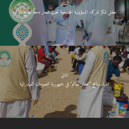
السابق
حفل شكر شركاء المسؤولية المجتمعية تحت شعار «معًا نصنع الأثر»
التالي
تنفيذ برنامج "إفطار صائم" في جمهورية الصومال الفيدرالية