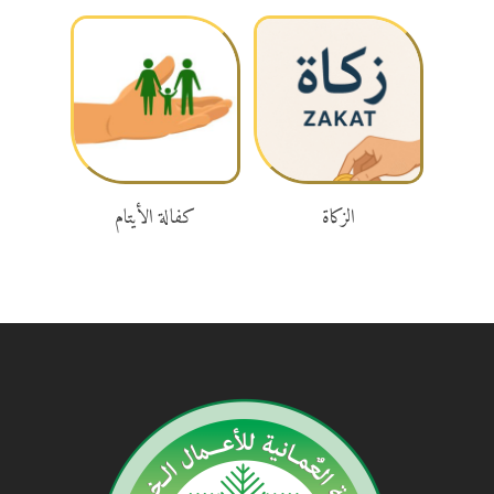
تبرع
تبرع
الزكاة
كفالة الأيتام