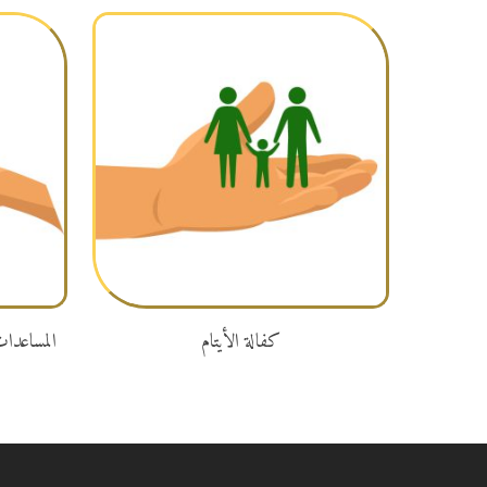
تبرع
كفالة الأيتام
المساعدات