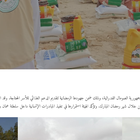
في جمهورية الصومال الفدرالية، وذلك ضمن جهودها الرمضانية لتقديم الدعم الغذائي للأسر المحتاجة. وقد ا
امن خلال شهر رمضان المبارك. وتؤكد الهيئة استمرارها في تنفيذ المبادرات الإنسانية داخل سلطنة عمان