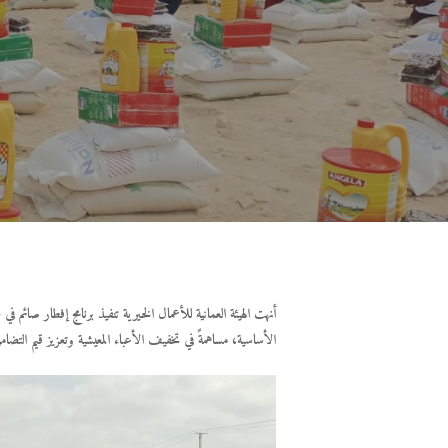
أنهت الهيئة العمانية للأعمال الخيرية تنفيذ برنامج إفطار صائم 
الأساسية، مساهمةً في تخفيف الأعباء المعيشية وتعزيز قيم التض